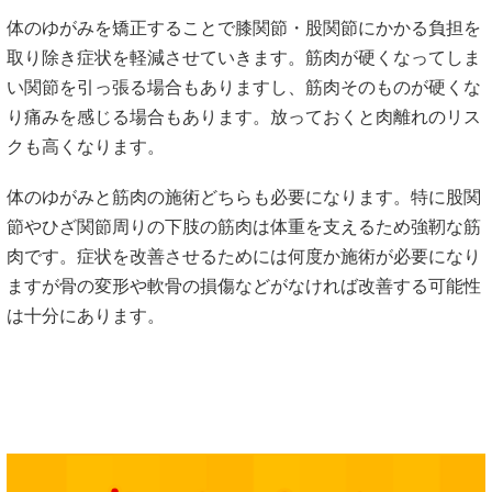
8月8日
までに
＼ご予約の方に限り／
根本改善
「整体＆
骨盤
矯正」コース