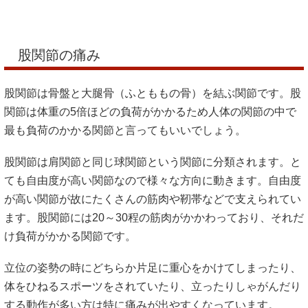
股関節は骨盤と大腿骨（ふとももの骨）を結ぶ関節です。股
関節は体重の5倍ほどの負荷がかかるため人体の関節の中で
最も負荷のかかる関節と言ってもいいでしょう。
股関節は肩関節と同じ球関節という関節に分類されます。と
ても自由度が高い関節なので様々な方向に動きます。自由度
が高い関節が故にたくさんの筋肉や靭帯などで支えられてい
ます。股関節には20～30程の筋肉がかかわっており、それだ
け負荷がかかる関節です。
立位の姿勢の時にどちらか片足に重心をかけてしまったり、
体をひねるスポーツをされていたり、立ったりしゃがんだり
する動作が多い方は特に痛みが出やすくなっています。
股関節の筋肉や可動域には本当に繊細なカウンセリングが必
要です。ただ曲げたり伸ばしたりができるのかではなくどの
角度で関節につまりが出るのかなどをしっかり見極めないと
いけません。そのつまりが出る角度や症状に応じた施術が必