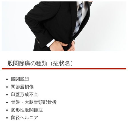
股関節痛の種類（症状名）
股関脱臼
関節唇損傷
臼蓋形成不全
骨盤・大腿骨頸部骨折
変形性股関節症
鼠径ヘルニア
股関節痛には生まれつきの股関節脱臼や幼少期の病気で大腿
骨が壊死してしまうペルテス病等がありますが施術をしても
股関節臼が広がったり壊死した骨頭が復活するという事はあ
りません。