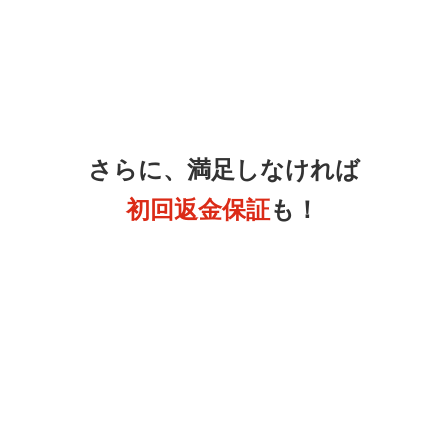
致します。
それは私達に自信と実績があるから。という理由だけではあ
りません。
一番の理由はもうあなたに施術院選びで失敗して
欲しくないからです。
たとえあなたがどこを選んだとしても、結局悩みが解消した
り、症状が改善しなければ
その時間もお金も無駄
になってし
まいます。
当院の施術は一般的な整骨院などと比べると少し高く感じる
かも知れません。
しかしそれは、
時間をしっかり使って、高い技術を駆使し根
本から改善していくためです。
医師や大学教授も推薦する本物の技術をぜひ、ご体感下さ
い。