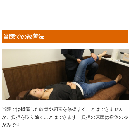
が、負担を取り除くことはできます。負担の原因は身体のゆ
がみです。
体のゆがみを矯正することで膝関節・股関節にかかる負担を
取り除き症状を軽減させていきます。筋肉が硬くなってしま
い関節を引っ張る場合もありますし、筋肉そのものが硬くな
り痛みを感じる場合もあります。放っておくと肉離れのリス
クも高くなります。
体のゆがみと筋肉の施術どちらも必要になります。特に股関
節やひざ関節周りの下肢の筋肉は体重を支えるため強靭な筋
肉です。症状を改善させるためには何度か施術が必要になり
ますが骨の変形や軟骨の損傷などがなければ改善する可能性
は十分にあります。