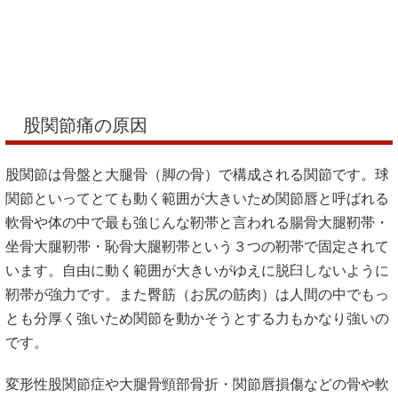
変形性股関節症や大腿骨頸部骨折・関節唇損傷などの骨や軟
骨は施術をしても修復されたり骨の変形が元に戻るというこ
とはありませんが変形してしまうほど骨にかかる負担・損傷
してしまうほど関節唇にかかる負担は取り除くことができま
す。
股関節に負担がかかるのはお体のゆがみがあるからです。骨
盤のゆがみがあると股関節が正常な位置に収まらないので普
段負担がかからないような骨や軟骨に負担がかかるようにな
り組織の損傷が起こりやすくなります。
股関節も荷重関節であるため体重の増加で痛みが出やすくな
ります。
閉経後の女性は女性ホルモンの関係で骨粗鬆症になりやす
く、大腿骨頸部の骨折やひびが入ることも多いので何をして
いても痛い場合や痛くて起き上がれない場合は一度レントゲ